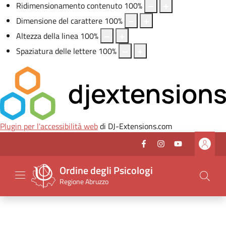
Ridimensionamento contenuto
100
%
Dimensione del carattere
100
%
Altezza della linea
100
%
Spaziatura delle lettere
100
%
Plugin per l'accessibilità web
di DJ-Extensions.com
Vai al header
Vai al contenuto principale
Vai al footer
Facebook
(nuova scheda - new 
Instagram
(nuova scheda -
Youtube
(nuova sche
Seguici su
Ordine degli Psicologi
Regione Abruzzo