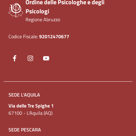
Ordine delle Psicologhe e degli
Psicologi
Regione Abruzzo
Codice Fiscale:
92012470677
Seguici su
Facebook
(nuova scheda - new tab)
Instagram
(nuova scheda - new tab)
YouTube
(nuova scheda - new tab)
SEDE L'AQUILA
Via delle Tre Spighe 1
67100 - L'Aquila (AQ)
SEDE PESCARA