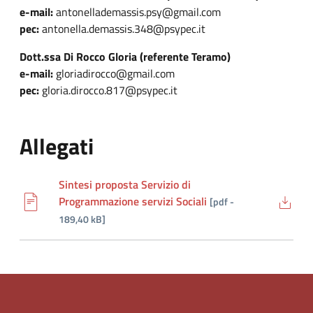
e-mail:
antonellademassis.psy@gmail.com
pec:
antonella.demassis.348@psypec.it
Dott.ssa Di Rocco Gloria (referente Teramo)
e-mail:
gloriadirocco@gmail.com
pec:
gloria.dirocco.817@psypec.it
Allegati
Sintesi proposta Servizio di
(nuo
Programmazione servizi Sociali
[pdf -
189,40 kB]
(nuova scheda - new tab)