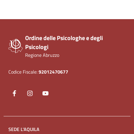
Ordine delle Psicologhe e degli
Psicologi
Regione Abruzzo
Codice Fiscale:
92012470677
Seguici su
Facebook
(nuova scheda - new tab)
Instagram
(nuova scheda - new tab)
YouTube
(nuova scheda - new tab)
SEDE L'AQUILA