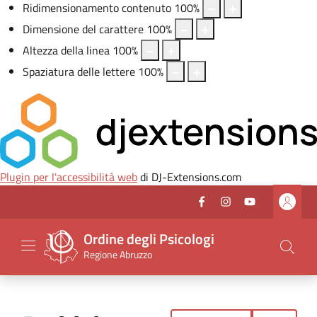
Ridimensionamento contenuto
100
%
Dimensione del carattere
100
%
Altezza della linea
100
%
Spaziatura delle lettere
100
%
Plugin per l'accessibilità web
di DJ-Extensions.com
Vai al header
Vai al contenuto principale
Vai al footer
Facebook
(nuova scheda - new 
Instagram
(nuova scheda -
Youtube
(nuova sche
Seguici su
Ordine degli Psicologi
Regione Abruzzo