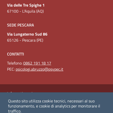
Via delle Tre Spighe 1
67100 - L'Aquila (AQ)
SEDE PESCARA
Via Lungaterno Sud 86
65126 - Pescara (PE)
CONTATTI
Telefono:
0862 191 18 17
PEC:
psicologi.abruzzo@psypec.it
Link Utili
Informativa privacy
Questo sito utilizza cookie tecnici, necessari al suo
(nuova scheda - new tab)
Amministrazione Trasparente
funzionamento, e cookie di analytics per monitorare il
traffico.