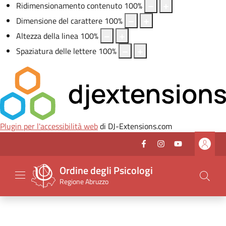
Ridimensionamento contenuto
100
%
Dimensione del carattere
100
%
Altezza della linea
100
%
Spaziatura delle lettere
100
%
Plugin per l'accessibilità web
di DJ-Extensions.com
Vai al header
Vai al contenuto principale
Vai al footer
Facebook
(nuova scheda - new 
Instagram
(nuova scheda -
Youtube
(nuova sche
Seguici su
Ordine degli Psicologi
Regione Abruzzo