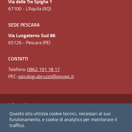
Via delle Tre Spighe 1
67100 - L'Aquila (AQ)
SEDE PESCARA
Via Lungaterno Sud 86
65126 - Pescara (PE)
CONTATTI
Telefono:
0862 191 18 17
PEC:
psicologi.abruzzo@psypec.it
Link Utili
Informativa privacy
Questo sito utilizza cookie tecnici, necessari al suo
(nuova scheda - new tab)
Amministrazione Trasparente
funzionamento, e cookie di analytics per monitorare il
traffico.
(nuova scheda - new tab)
Dichiarazione di accessibilità