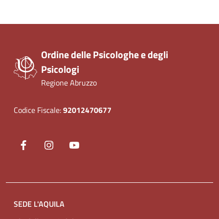
Ordine delle Psicologhe e degli
Psicologi
Regione Abruzzo
Codice Fiscale:
92012470677
Seguici su
Facebook
(nuova scheda - new tab)
Instagram
(nuova scheda - new tab)
YouTube
(nuova scheda - new tab)
SEDE L'AQUILA