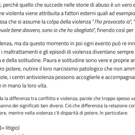
 perché quello che succede nelle storie di abuso è un vero 
one violenta viene attribuita a fattori esterni quali ad esemp
sa che si assume la colpa della violenza “
l’ho provocato io
”, 
 vuole bene davvero, sono io che ho sbagliato
”, finendo così pe
violenza, ma da questo momento in poi ogni evento può re inne
 i maltrattamenti e gli episodi di violenza diventano sempre p
a e della solitudine. Paura e solitudine sono vere e proprie a
oro potere, nutrire il loro narcisismo patologico che non amm
e, i centri antiviolenza possono accoglierle e accompagnar
e in mano la loro vita.
a la differenza tra conflitto e violenza; parole che troppo spesso
anno dei significati ben diversi. Ciò che differenzia la relazione conf
otere, mentre nella violenza c’è disparità di potere. In particolare:
= litigio)