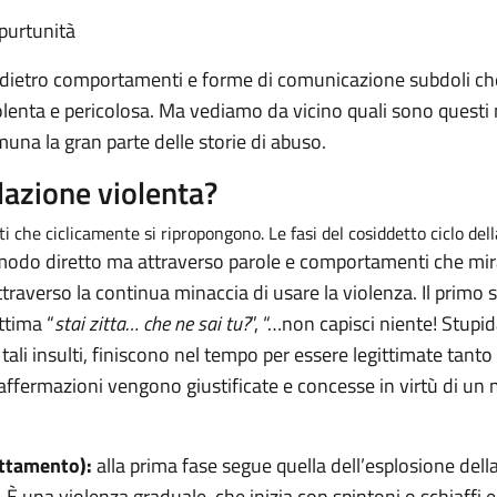
purtunità
o dietro comportamenti e forme di comunicazione subdoli ch
lenta e pericolosa. Ma vediamo da vicino quali sono questi 
na la gran parte delle storie di abuso.
lazione violenta?
che ciclicamente si ripropongono. Le fasi del cosiddetto ciclo dell
 modo diretto ma attraverso parole e comportamenti che miran
ttraverso la continua minaccia di usare la violenza. Il primo s
ittima “
stai zitta… che ne sai tu?
”, “…non capisci niente! Stupi
 tali insulti, finiscono nel tempo per essere legittimate tant
 affermazioni vengono giustificate e concesse in virtù di un
attamento):
alla prima fase segue quella dell’esplosione della
È una violenza graduale, che inizia con spintoni o schiaffi