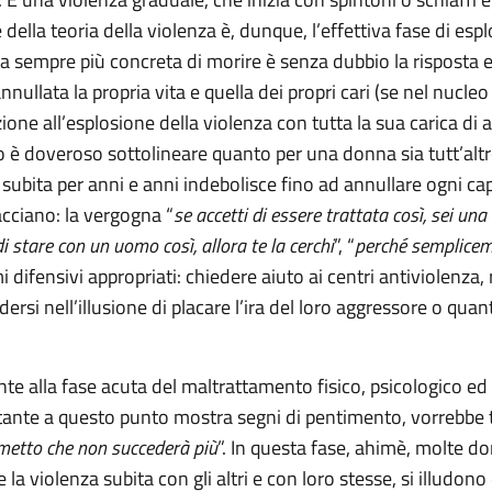
lla teoria della violenza è, dunque, l’effettiva fase di esplo
ra sempre più concreta di morire è senza dubbio la risposta
lata la propria vita e quella dei propri cari (se nel nucleo f
one all’esplosione della violenza con tutta la sua carica di 
è doveroso sottolineare quanto per una donna sia tutt’altro 
ubita per anni e anni indebolisce fino ad annullare ogni ca
acciano: la vergogna “
se accetti di essere trattata così, sei una
di stare con un uomo così, allora te la cerchi
”, “
perché semplicemen
ifensivi appropriati: chiedere aiuto ai centri antiviolenza, r
dersi nell’illusione di placare l’ira del loro aggressore o q
te alla fase acuta del maltrattamento fisico, psicologico e
tante a questo punto mostra segni di pentimento, vorrebbe t
ometto che non succederà più
”. In questa fase, ahimè, molte d
la violenza subita con gli altri e con loro stesse, si illudono