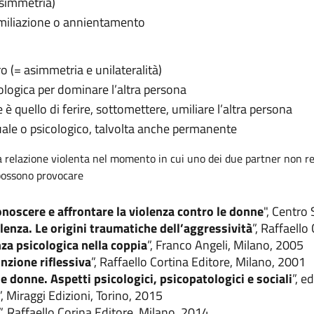
 simmetria)
umiliazione o annientamento
o (= asimmetria e unilateralità)
cologica per dominare l’altra persona
 è quello di ferire, sottomettere, umiliare l’altra persona
uale o psicologico, talvolta anche permanente
a relazione violenta nel momento in cui uno dei due partner non rea
e possono provocare
onoscere e affrontare la violenza contro le donne
", Centro
olenza. Le origini traumatiche dell’aggressività
”, Raffaello
nza psicologica nella coppia
”, Franco Angeli, Milano, 2005
nzione riflessiva
”, Raffaello Cortina Editore, Milano, 2001
e donne. Aspetti psicologici, psicopatologici e sociali
”, e
”, Miraggi Edizioni, Torino, 2015
”, Raffaello Corina Editore, Milano, 2014