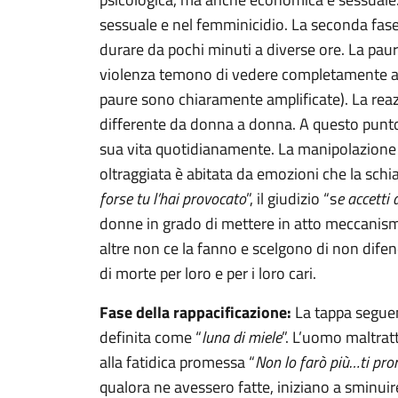
sessuale e nel femminicidio. La seconda fase de
durare da pochi minuti a diverse ore. La pau
violenza temono di vedere completamente annul
paure sono chiaramente amplificate). La reazi
differente da donna a donna. A questo punto 
sua vita quotidianamente. La manipolazione s
oltraggiata è abitata da emozioni che la schi
forse tu l’hai provocato
”, il giudizio “s
e accetti 
donne in grado di mettere in atto meccanismi d
altre non ce la fanno e scelgono di non difen
di morte per loro e per i loro cari.
Fase della rappacificazione:
La tappa seguen
definita come “
luna di miele
”. L’uomo maltrat
alla fatidica promessa “
Non lo farò più…ti pr
qualora ne avessero fatte, iniziano a sminuire 