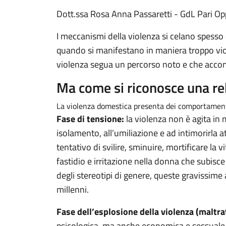
Dott.ssa Rosa Anna Passaretti - GdL Pari Op
I meccanismi della violenza si celano spess
quando si manifestano in maniera troppo vio
violenza segua un percorso noto e che accomu
Ma come si riconosce una re
La violenza domestica presenta dei comportamenti 
Fase di tensione:
la violenza non è agita in
isolamento, all’umiliazione e ad intimorirla a
tentativo di svilire, sminuire, mortificare la v
fastidio e irritazione nella donna che subisce
degli stereotipi di genere, queste gravissime
millenni.
Fase dell’esplosione della violenza (maltr
psicologica, ma anche economica e sessuale. 