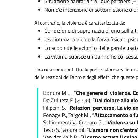
Situazione paritaria fra i due partners (=
Non c’è intenzione di sottomissione o 
Al contrario, la violenza è caratterizzata da:
Condizione di supremazia di uno sull’altr
Uso intenzionale della forza fisica o psi
Lo scopo delle azioni o delle parole usate
La vittima subisce un danno fisico, sess
Una relazione conflittuale può trasformarsi in un
delle reazioni dell’altro e degli effetti che quest
Bonura M.L., "
Che genere di violenza. C
De Zulueta F. (2006), “
Dal dolore alla vi
Filippini S. “
Relazioni perverse. La viole
Fonagy P., Target M., “
Attaccamento e fu
Schimmenti V., Craparo G., “
Violenza sull
Tesio S.( a cura di), “
L’amore non c‘entra
Van der Kolk B., “
Il corpo accusa il colpo