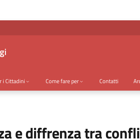
gi
 i Cittadini
Come fare per
Contatti
Ar
za e diffrenza tra confl