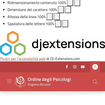
Ridimensionamento contenuto
100
%
Dimensione del carattere
100
%
Altezza della linea
100
%
Spaziatura delle lettere
100
%
Plugin per l'accessibilità web
di DJ-Extensions.com
Vai al header
Vai al contenuto principale
Vai al footer
Facebook
(nuova scheda - new 
Instagram
(nuova scheda -
Youtube
(nuova sche
Seguici su
Ordine degli Psicologi
Regione Abruzzo