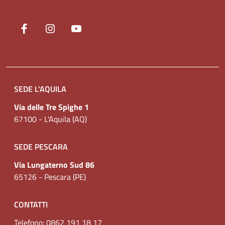
Seguici su
Facebook
(nuova scheda - new tab)
Instagram
(nuova scheda - new tab)
YouTube
(nuova scheda - new tab)
SEDE L'AQUILA
Via delle Tre Spighe 1
67100 - L'Aquila (AQ)
SEDE PESCARA
Via Lungaterno Sud 86
65126 - Pescara (PE)
CONTATTI
Telefono:
0862 191 18 17